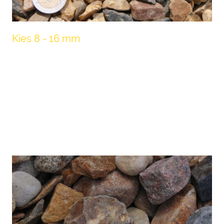
Kies 8 - 16 mm
Als Zierkies auf Fußwegen und Zufahrten
eignet sich diese Korngröße besonders, da
sich keine Steinchen im Schuhprofil
eindrücken können. Auch als Drainage sowie
Spritzschutz um Ihr Haus wird diese Körnung
gerne verwendet.