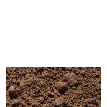
Mutterboden nahezu stein- und wurzelfrei.
Durch den geringen Lehmanteil ist unser
Mutterboden leicht kultivierbar und eignet
sich somit für verschiedenste
Gartenprojekte wie zum Beispiel der
Modellierung von Außenflächen.
In Meerdorf haben wir ganzjährig gesiebten
und ungesiebten Mutterboden vorrätig.
Dichte: 1 m³
1,5 to 1 to
0,66 m³
≙
≙